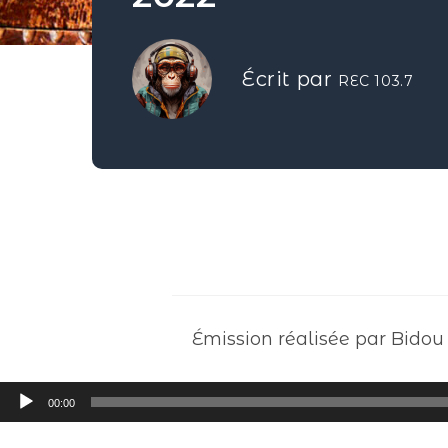
Écrit par
REC 103.7
Émission réalisée par Bidou
Lecteur
00:00
audio