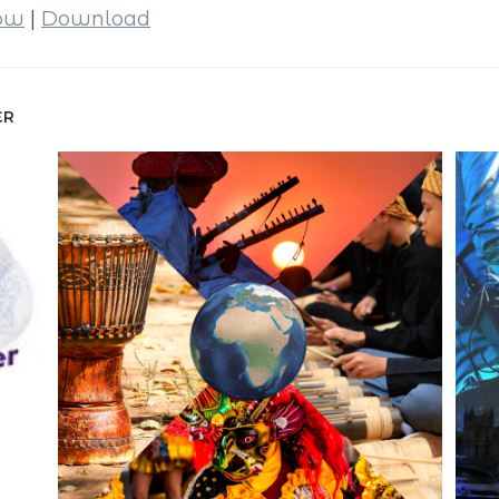
dow
|
Download
ER