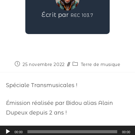
Écrit par
REC 103.7
25 novembre 2022
Terre de musique
Spéciale Transmusicales !
Émission réalisée par Bidou alias Alain
Dupeux depuis 2 ans !
Lecteur
00:00
00:00