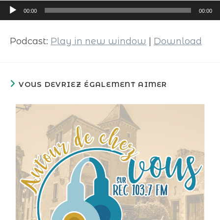
Lecteur
00:00
00:00
audio
Podcast:
Play in new window
|
Download
VOUS DEVRIEZ ÉGALEMENT AIMER