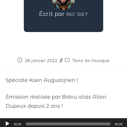
Écrit par
REC 103.7
28 janvier 2022
Terre de musique
Spéciale Koen Augustijnen !
Émission réalisée par Bidou alias Alain
Dupeux depuis 2 ans !
Lecteur
00:00
00:00