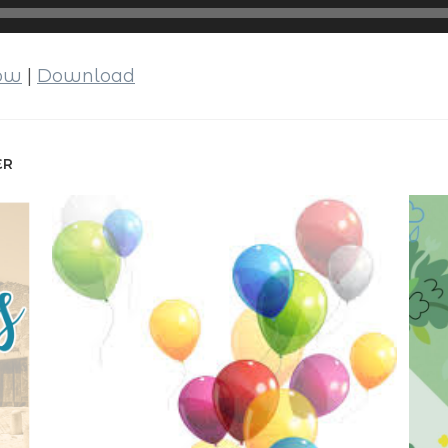
dow
|
Download
ER