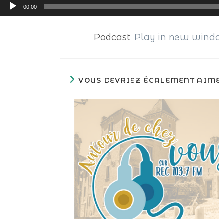
Lecteur
00:00
audio
Podcast:
Play in new win
VOUS DEVRIEZ ÉGALEMENT AIM