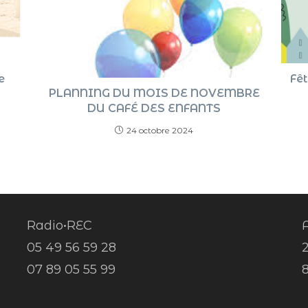
e
Fêt
PLANNING DU MOIS DE NOVEMBRE
5
DU CAFÉ DES ENFANTS
24 octobre 2024
Radio•REC
A
05 49 56 59 28
07 89 05 55 99