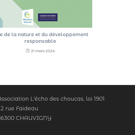
e de la nature et du développement
responsable
21 mars 2024
ssociation L'écho des choucas, loi 1901
22 rue Faideau
86300 CHAUVIGNY