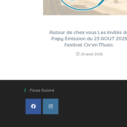
Autour de chez vous Les invités d
Papy Émission du 23 AOUT 202
Festival Civ’en Music.
23 août 2025
Nous Suivre