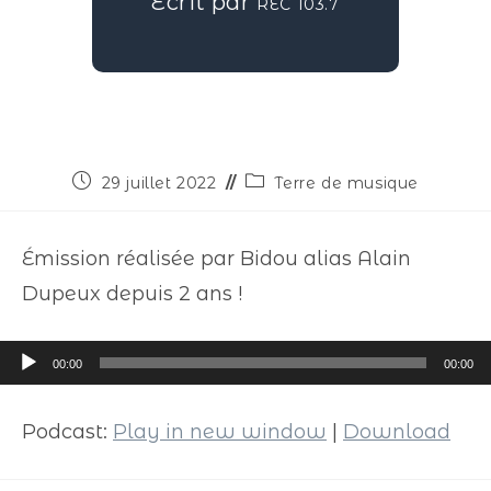
Écrit par
REC 103.7
29 juillet 2022
Terre de musique
Émission réalisée par Bidou alias Alain
Dupeux depuis 2 ans !
Lecteur
00:00
00:00
audio
Podcast:
Play in new window
|
Download