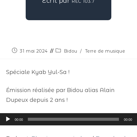
Écrit par
REC 103.7
31 mai 2024
Bidou
/
Terre de musique
Spéciale Kyab Yul-Sa !
Émission réalisée par Bidou alias Alain
Dupeux depuis 2 ans !
Lecteur
00:00
00:00
audio