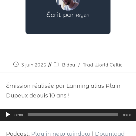
Écrit par
Bryan
3 juin 2026
Bidou
/
Trad World Celtic
Émission réalisée par Lanning alias Alain
Dupeux depuis 10 ans !
Lecteur
00:00
00:00
audio
Podcast:
Play in new window
|
Download