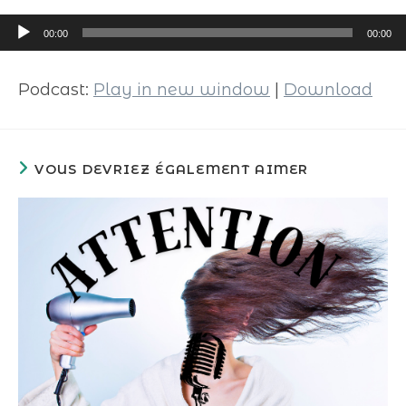
Lecteur
00:00
00:00
audio
Podcast:
Play in new window
|
Download
VOUS DEVRIEZ ÉGALEMENT AIMER