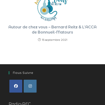
Autour de chez vous – Bernard Reitz & L’ACCA
de Bonnueil-Matours
15 septembre 2021
Nous Suivre
Radio•REC