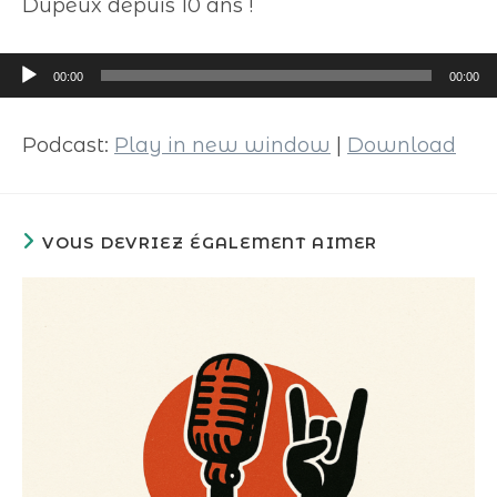
Dupeux depuis 10 ans !
Lecteur
00:00
00:00
audio
Podcast:
Play in new window
|
Download
VOUS DEVRIEZ ÉGALEMENT AIMER