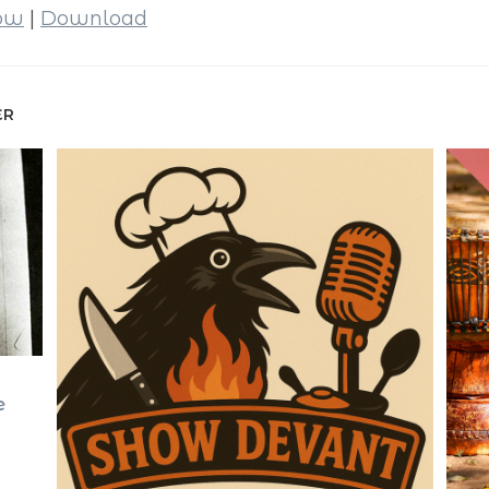
dow
|
Download
ER
u
e