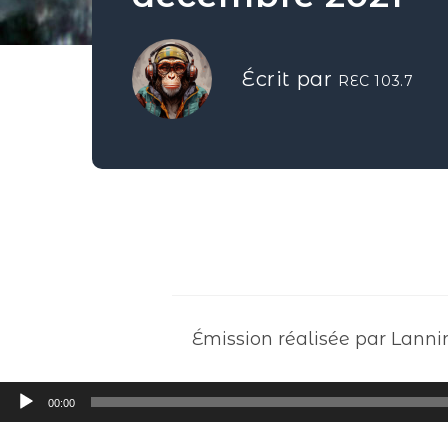
Écrit par
REC 103.7
Émission réalisée par Lanni
Lecteur
00:00
audio