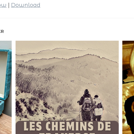
dow
|
Download
ER