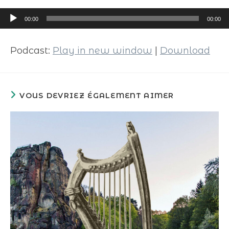
Lecteur
00:00
00:00
audio
Podcast:
Play in new window
|
Download
VOUS DEVRIEZ ÉGALEMENT AIMER