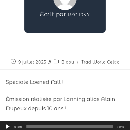
Écrit par
REC 103.7
9 juillet 2025
Bidou
/
Trad World Celtic
Spéciale Loened Fall !
Émission réalisée par Lanning alias Alain
Dupeux depuis 10 ans !
Lecteur
00:00
00:00