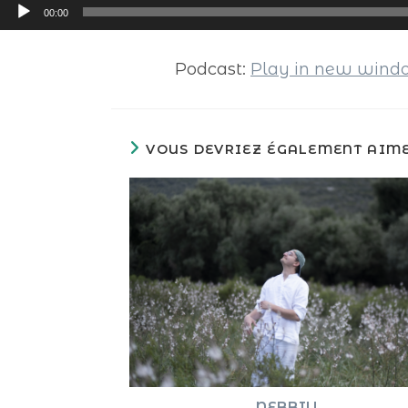
Lecteur
00:00
audio
Podcast:
Play in new win
VOUS DEVRIEZ ÉGALEMENT AIM
NEBBIU