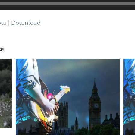
dow
|
Download
ER