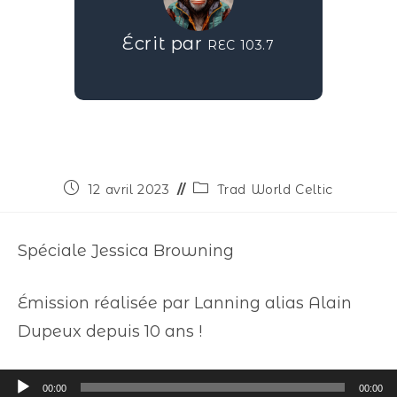
Écrit par
REC 103.7
12 avril 2023
Trad World Celtic
Spéciale Jessica Browning
Émission réalisée par Lanning alias Alain
Dupeux depuis 10 ans !
Lecteur
00:00
00:00