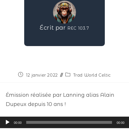
Écrit par
REC 103.7
12 janvier 2022
Trad World Celtic
Émission réalisée par Lanning alias Alain
Dupeux depuis 10 ans !
Lecteur
00:00
00:00