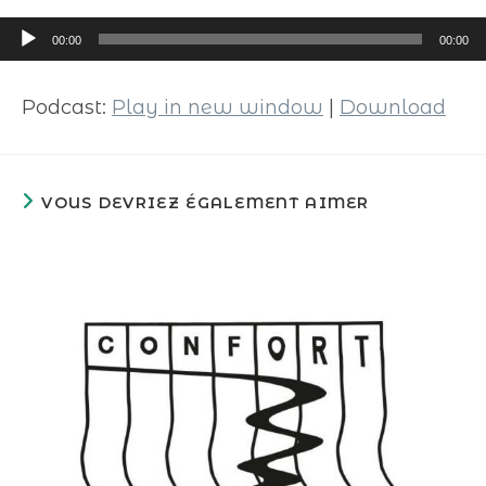
Lecteur
00:00
00:00
audio
Podcast:
Play in new window
|
Download
VOUS DEVRIEZ ÉGALEMENT AIMER