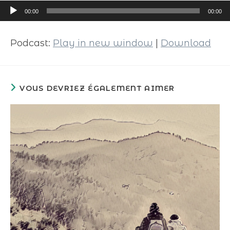
Lecteur
00:00
00:00
audio
Podcast:
Play in new window
|
Download
VOUS DEVRIEZ ÉGALEMENT AIMER