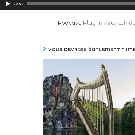
Lecteur
00:00
audio
Podcast:
Play in new win
VOUS DEVRIEZ ÉGALEMENT AIM