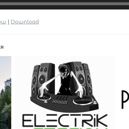
dow
|
Download
ER