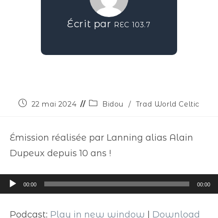
Écrit par
REC 103.7
22 mai 2024
Bidou
/
Trad World Celtic
Émission réalisée par Lanning alias Alain
Dupeux depuis 10 ans !
Lecteur
00:00
00:00
audio
Podcast:
Play in new window
|
Download