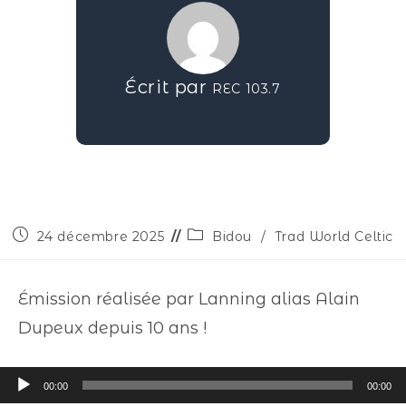
Écrit par
REC 103.7
24 décembre 2025
Bidou
/
Trad World Celtic
Émission réalisée par Lanning alias Alain
Dupeux depuis 10 ans !
Lecteur
00:00
00:00