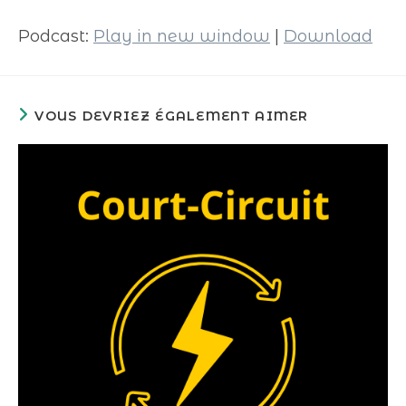
audio
Podcast:
Play in new window
|
Download
VOUS DEVRIEZ ÉGALEMENT AIMER