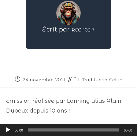
Écrit par
REC 103.7
24 novembre 2021
Trad World Celtic
Émission réalisée par Lanning alias Alain
Dupeux depuis 10 ans !
Lecteur
00:00
00:00