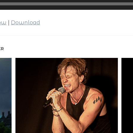
dow
|
Download
ER