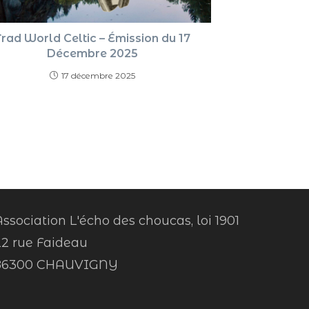
rad World Celtic – Émission du 17
Décembre 2025
17 décembre 2025
ssociation L'écho des choucas, loi 1901
22 rue Faideau
86300 CHAUVIGNY