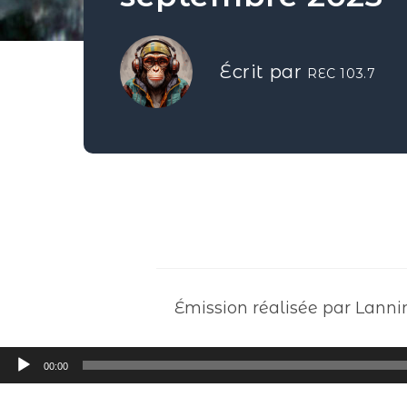
Écrit par
REC 103.7
Émission réalisée par Lanni
Lecteur
00:00
audio