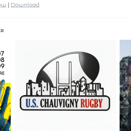
dow
|
Download
ER