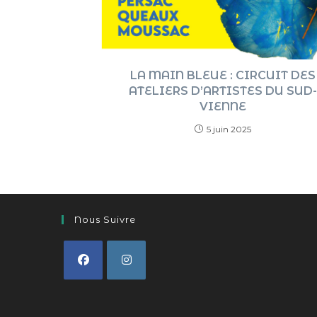
LA MAIN BLEUE : CIRCUIT DES
ATELIERS D’ARTISTES DU SUD-
VIENNE
5 juin 2025
Nous Suivre