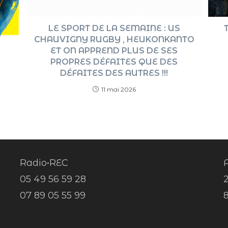
T
LE SPORT DE LA SEMAINE : US
CHAUVIGNY RUGBY , HEUKONKANTO
ET ON APPREND PLUS DE SES
PROPRES DÉFAITES QUE DES
DÉFAITES DES AUTRES !!!
11 mai 2026
Radio•REC
A
05 49 56 59 28
07 89 05 55 99