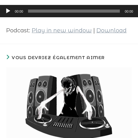
Lecteur
00:00
00:00
audio
Podcast:
Play in new window
|
Download
VOUS DEVRIEZ ÉGALEMENT AIMER