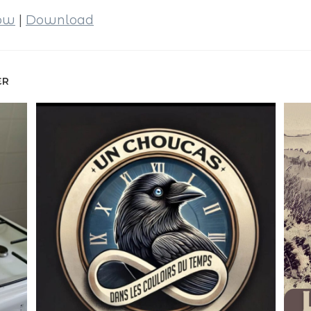
dow
|
Download
ER