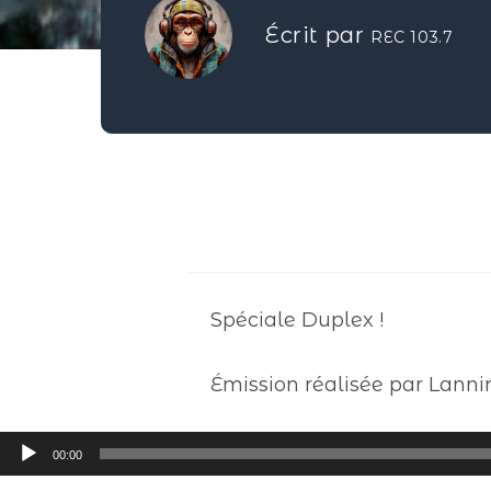
Écrit par
REC 103.7
Spéciale Duplex !
Émission réalisée par Lanni
Lecteur
00:00
audio