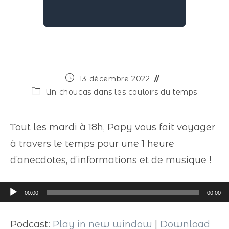
13 décembre 2022
Un choucas dans les couloirs du temps
Tout les mardi à 18h, Papy vous fait voyager
à travers le temps pour une 1 heure
d’anecdotes, d’informations et de musique !
Lecteur
00:00
00:00
audio
Podcast:
Play in new window
|
Download