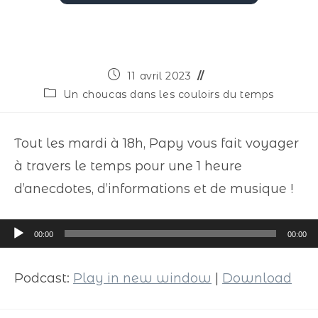
11 avril 2023
Un choucas dans les couloirs du temps
Tout les mardi à 18h, Papy vous fait voyager
à travers le temps pour une 1 heure
d’anecdotes, d’informations et de musique !
Lecteur
00:00
00:00
audio
Podcast:
Play in new window
|
Download