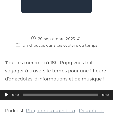
20 septembre 2023
Un choucas dans les couloirs du temps
Tout les mercredi à 18h, Papy vous fait
voyager à travers le temps pour une 1 heure
d’anecdotes, d’informations et de musique !
Lecteur
00:00
00:00
audio
Podcast:
Play in new window
|
Download