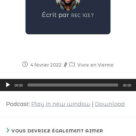
Écrit par
REC 103.7
4 février 2022
Vivre en Vienne
Lecteur
00:00
00:00
audio
Podcast:
Play in new window
|
Download
VOUS DEVRIEZ ÉGALEMENT AIMER