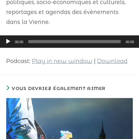
politiques, socio-économiques et culturels,
reportages et agendas des évènements
dans la Vienne.
Lecteur
00:00
00:00
audio
Podcast:
Play in new window
|
Download
VOUS DEVRIEZ ÉGALEMENT AIMER