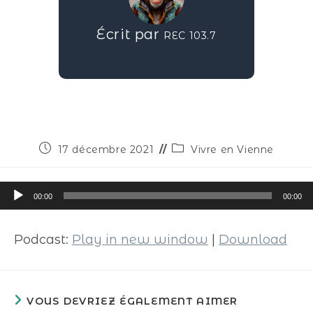
Écrit par
REC 103.7
17 décembre 2021
Vivre en Vienne
Lecteur
00:00
00:00
audio
Podcast:
Play in new window
|
Download
VOUS DEVRIEZ ÉGALEMENT AIMER