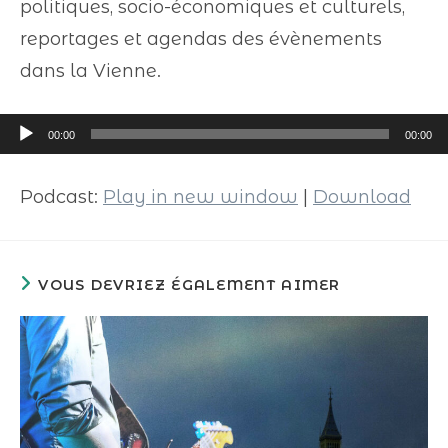
politiques, socio-économiques et culturels,
reportages et agendas des évènements
dans la Vienne.
Lecteur
00:00
00:00
audio
Podcast:
Play in new window
|
Download
VOUS DEVRIEZ ÉGALEMENT AIMER