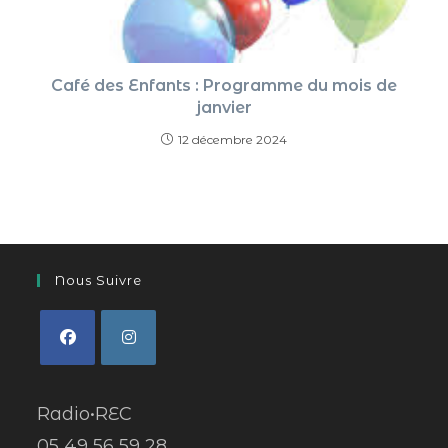
Café des Enfants : Programme du mois de
janvier
12 décembre 2024
Nous Suivre
Radio•REC
05 49 56 59 28