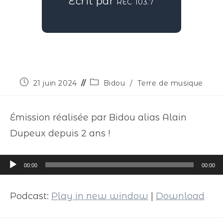
Écrit par
REC 103.7
21 juin 2024
Bidou
/
Terre de musique
Émission réalisée par Bidou alias Alain
Dupeux depuis 2 ans !
Lecteur
00:00
00:00
audio
Podcast:
Play in new window
|
Download