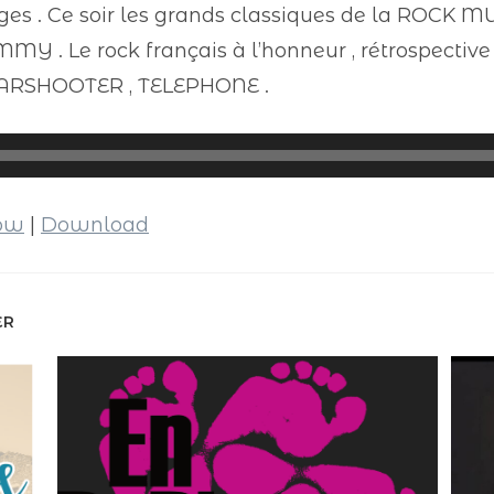
es . Ce soir les grands classiques de la ROCK MU
. Le rock français à l’honneur , rétrospective d
TARSHOOTER , TELEPHONE .
dow
|
Download
ER