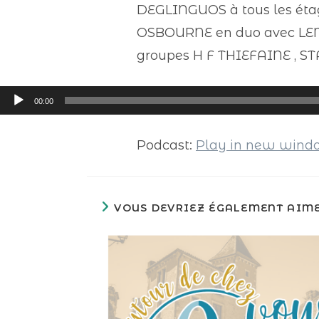
DEGLINGUOS à tous les étag
OSBOURNE en duo avec LEMMY 
groupes H F THIEFAINE , S
Lecteur
00:00
audio
Podcast:
Play in new win
VOUS DEVRIEZ ÉGALEMENT AIM