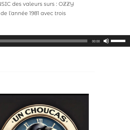
SIC des valeurs surs : OZZY
e l’année 1981 avec trois
Utilisez
00:00
les
flèches
haut/ba
pour
augment
ou
diminue
le
volume.