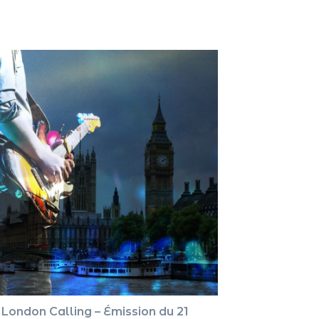
pour
augment
ou
diminue
le
volume.
London Calling – Émission du 21