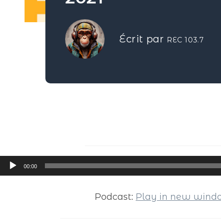
Écrit par
REC 103.7
Lecteur
00:00
audio
Podcast:
Play in new win