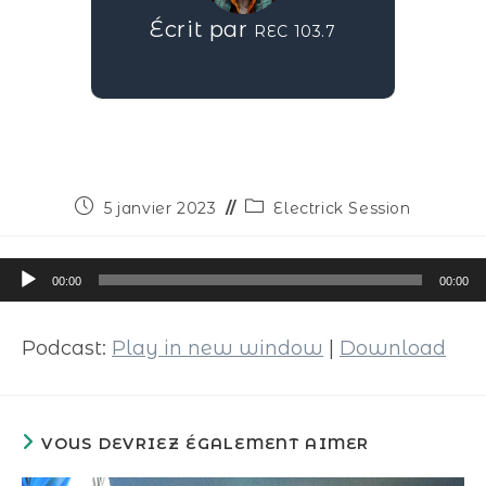
Écrit par
REC 103.7
5 janvier 2023
Electrick Session
Lecteur
00:00
00:00
audio
Podcast:
Play in new window
|
Download
VOUS DEVRIEZ ÉGALEMENT AIMER