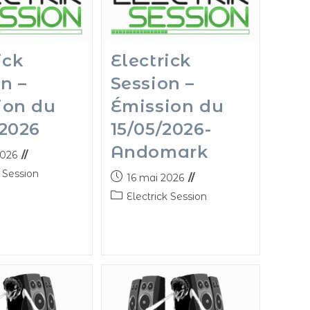
ick
Electrick
n –
Session –
ion du
Émission du
/2026
15/05/2026-
Andomark
2026
k Session
16 mai 2026
Electrick Session