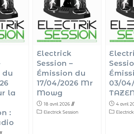
Electrick
Electr
–
Session –
Sessio
 du
Émission du
Émiss
26
17/04/2026 Mr
03/04
r la
Mowg
TAZE
18 avril 2026
4 avril 2
n :
Electrick Session
Electric
adio