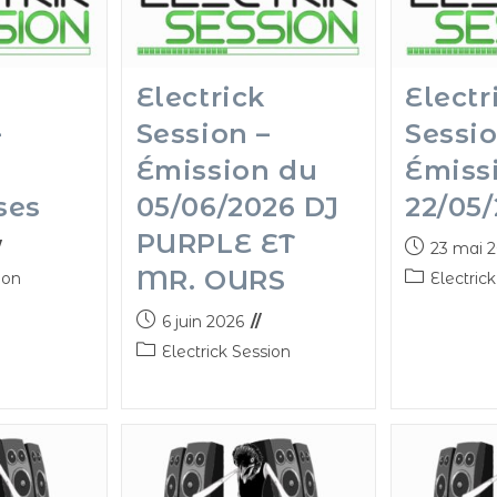
Electrick
Electr
–
Session –
Sessio
Émission du
Émiss
ses
05/06/2026 DJ
22/05
PURPLE ET
23 mai 
MR. OURS
ion
Electric
6 juin 2026
Electrick Session