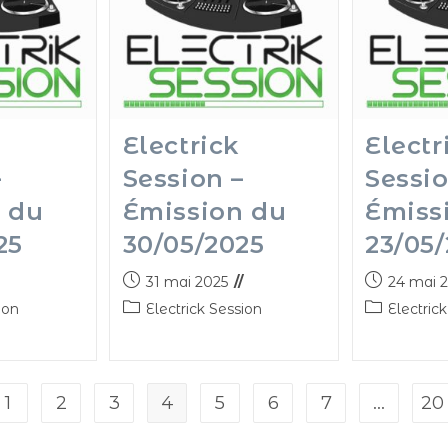
Electrick
Electr
–
Session –
Sessio
 du
Émission du
Émiss
25
30/05/2025
23/05
31 mai 2025
24 mai 
ion
Electrick Session
Electric
1
2
3
4
5
6
7
…
20