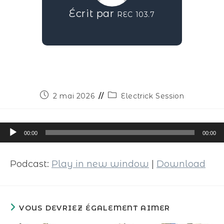
Écrit par
REC 103.7
2 mai 2026
Electrick Session
Lecteur
00:00
00:00
audio
Podcast:
Play in new window
|
Download
VOUS DEVRIEZ ÉGALEMENT AIMER