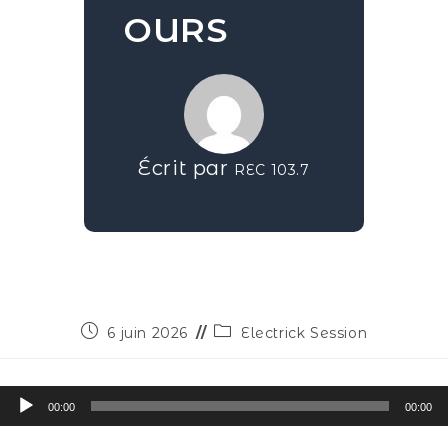
OURS
Écrit par
REC 103.7
6 juin 2026
Electrick Session
Lecteur
00:00
00:00
audio