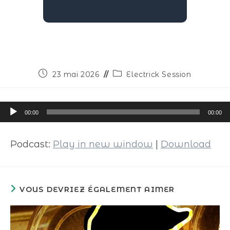
23 mai 2026
Electrick Session
Lecteur
00:00
00:00
audio
Podcast:
Play in new window
|
Download
VOUS DEVRIEZ ÉGALEMENT AIMER