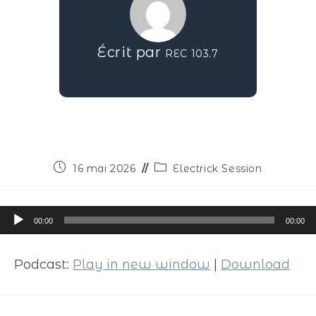
Écrit par
REC 103.7
16 mai 2026
Electrick Session
Lecteur
00:00
00:00
audio
Podcast:
Play in new window
|
Download