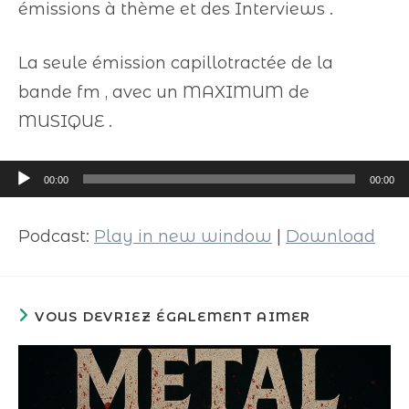
émissions à thème et des Interviews .
La seule émission capillotractée de la
bande fm , avec un MAXIMUM de
MUSIQUE .
Lecteur
00:00
00:00
audio
Podcast:
Play in new window
|
Download
VOUS DEVRIEZ ÉGALEMENT AIMER