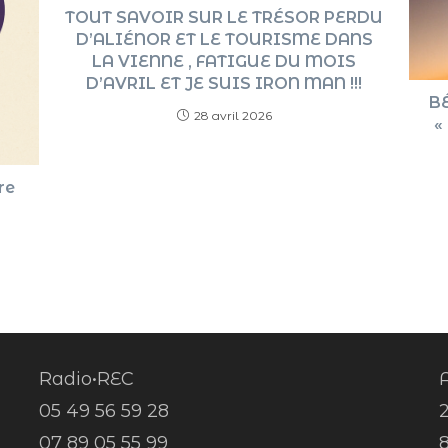
TOUT SAVOIR SUR LE TRÉSOR PERDU
D’ALIÉNOR ET LE TOURISME DANS
LA VIENNE , FATIGUE DU MOIS
D’AVRIL ET JE SUIS IRON MAN !!!
B
28 avril 2026
«
re
Radio•REC
A
05 49 56 59 28
07 89 05 55 99