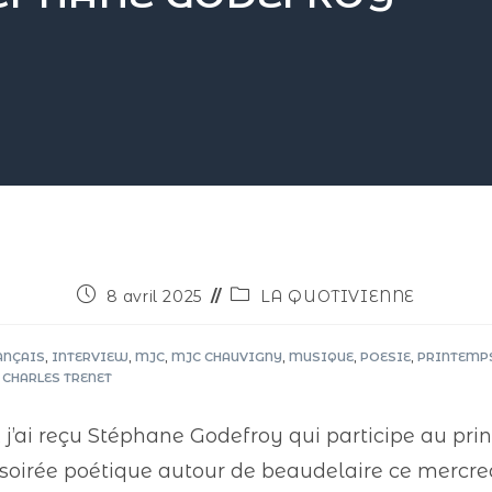
8 avril 2025
LA QUOTIVIENNE
ANÇAIS
,
INTERVIEW
,
MJC
,
MJC CHAUVIGNY
,
MUSIQUE
,
POESIE
,
PRINTEMPS
 CHARLES TRENET
, j’ai reçu Stéphane Godefroy qui participe au pr
irée poétique autour de beaudelaire ce mercredi 