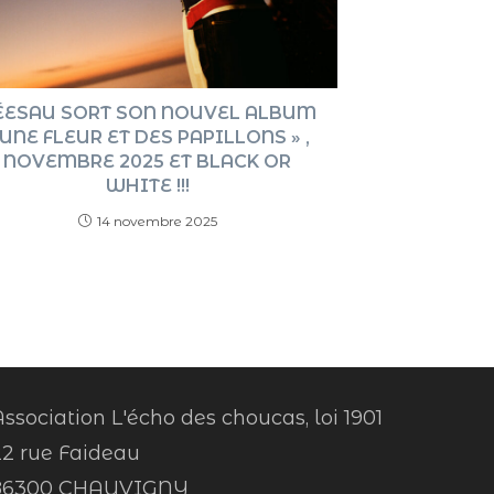
ÉESAU SORT SON NOUVEL ALBUM
 UNE FLEUR ET DES PAPILLONS » ,
NOVEMBRE 2025 ET BLACK OR
WHITE !!!
14 novembre 2025
ssociation L'écho des choucas, loi 1901
22 rue Faideau
86300 CHAUVIGNY