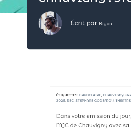
Écrit par
Bryan
ÉTIQUETTES
:
BAUDELAIRE
,
CHAUVIGNY
,
FR
2025
,
REC
,
STÉPHANE GODEFROY
,
THÉÂTRE
Dans votre émission du jour
MJC de Chauvigny avec sa so