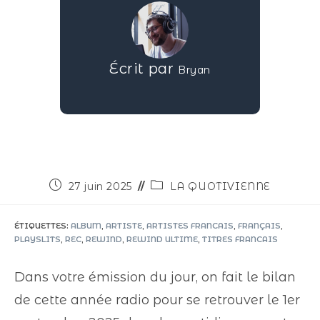
Écrit par
Bryan
27 juin 2025
LA QUOTIVIENNE
ÉTIQUETTES
:
ALBUM
,
ARTISTE
,
ARTISTES FRANCAIS
,
FRANÇAIS
,
PLAYSLITS
,
REC
,
REWIND
,
REWIND ULTIME
,
TITRES FRANCAIS
Dans votre émission du jour, on fait le bilan
de cette année radio pour se retrouver le 1er