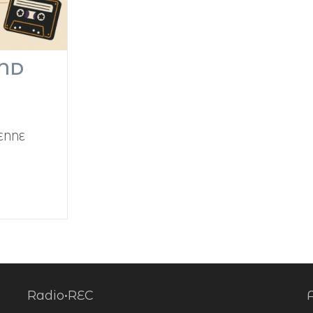
IND
ENNE
Radio•REC
A