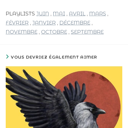
PLAYLISTS
JUIN
,
MAI
,
AVRIL
,
MARS
,
FÉVRIER
,
JANVIER
,
DÉCEMBRE
,
NOVEMBRE
,
OCTOBRE
,
SEPTEMBRE
VOUS DEVRIEZ ÉGALEMENT AIMER